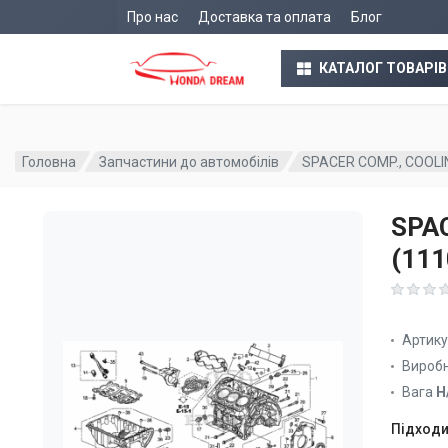
Про нас
Доставка та оплата
Блог
КАТАЛОГ ТОВАРІВ
Головна
Запчастини до автомобілів
SPACER COMP., COOLI
SPA
(11
Артик
Вироб
Вага
Н
Підходи