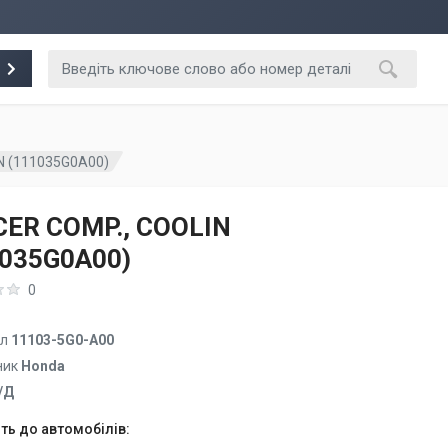
N (111035G0A00)
CER COMP., COOLIN
1035G0A00)
0
ул
11103-5G0-A00
ник
Honda
/Д
ть до автомобілів: