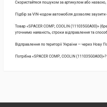
Скористайтеся пошуком за артикулом або назвою, 
Підбір за VIN-кодом автомобіля дозволяє звузити 
Товар «SPACER COMP., COOLIN (111035G0A00)» (брен
уточнимо наявність, строки відправлення та способ
Відправлення по території України — через Нову
Потрібна «SPACER COMP., COOLIN (111035G0A00)»? З