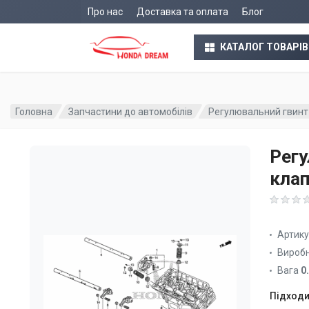
Про нас
Доставка та оплата
Блог
КАТАЛОГ ТОВАРІВ
Головна
Запчастини до автомобілів
Регулювальний гвинт
Регу
клап
Артик
Вироб
Вага
0
Підходи