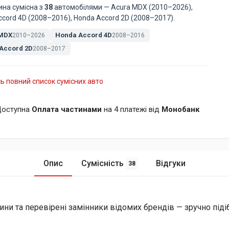
ина сумісна з
38
автомобілями — Acura MDX (2010–2026),
cord 4D (2008–2016), Honda Accord 2D (2008–2017).
 MDX
Honda Accord 4D
2010–2026
2008–2016
Accord 2D
2008–2017
ь повний список сумісних авто
оступна
Оплата частинами
на 4 платежі від
Монобанк
Опис
Сумісність
Відгуки
38
ини та перевірені замінники відомих брендів — зручно піді