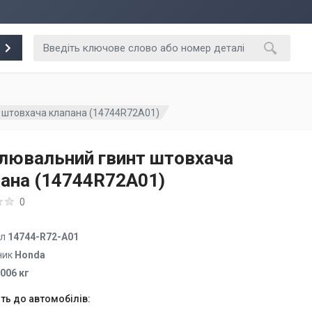
 штовхача клапана (14744R72A01)
лювальний гвинт штовхача
ана (14744R72A01)
0
ул
14744-R72-A01
ник
Honda
.006 кг
ть до автомобілів: