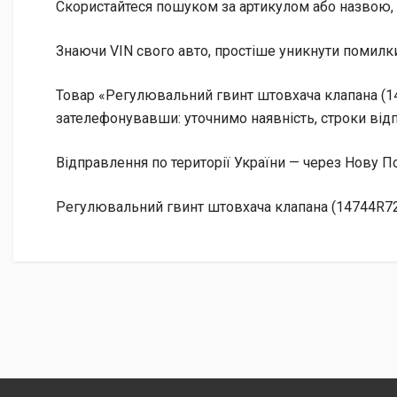
Скористайтеся пошуком за артикулом або назвою, 
Знаючи VIN свого авто, простіше уникнути помилки
Товар «Регулювальний гвинт штовхача клапана (147
зателефонувавши: уточнимо наявність, строки відп
Відправлення по території України — через Нову
Регулювальний гвинт штовхача клапана (14744R72A