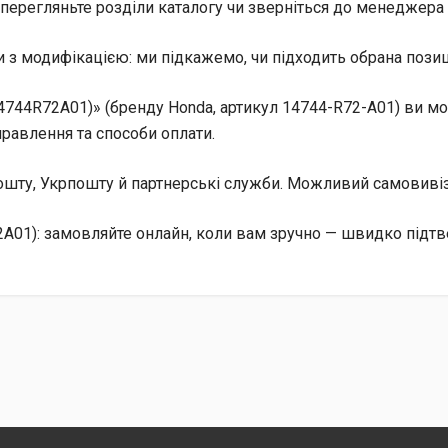
перегляньте розділи каталогу чи зверніться до менеджера 
 з модифікацією: ми підкажемо, чи підходить обрана позиц
44R72A01)» (бренду Honda, артикул 14744-R72-A01) ви може
равлення та способи оплати.
 Пошту, Укрпошту й партнерські служби. Можливий самовив
01): замовляйте онлайн, коли вам зручно — швидко підтв