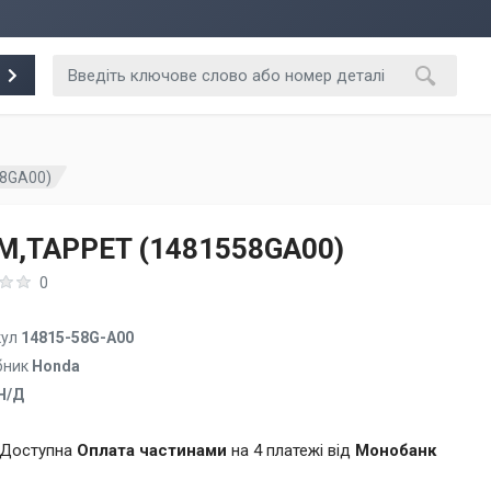
58GA00)
M,TAPPET (1481558GA00)
0
кул
14815-58G-A00
бник
Honda
Н/Д
Доступна
Оплата частинами
на 4 платежі від
Монобанк