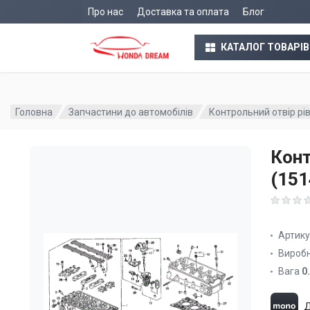
Про нас
Доставка та оплата
Блог
КАТАЛОГ ТОВАРІВ
Головна
Запчастини до автомобілів
Контрольний отвір рі
Конт
(15
Артик
Вироб
Вага
0
Д