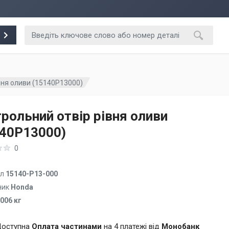
вня оливи (15140P13000)
рольний отвір рівня оливи
140P13000)
0
ул
15140-P13-000
ник
Honda
.006 кг
оступна
Оплата частинами
на 4 платежі від
Монобанк