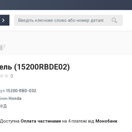
)
ель (15200RBDE02)
0
кул
15200-RBD-E02
бник
Honda
Н/Д
Доступна
Оплата частинами
на 4 платежі від
Монобанк