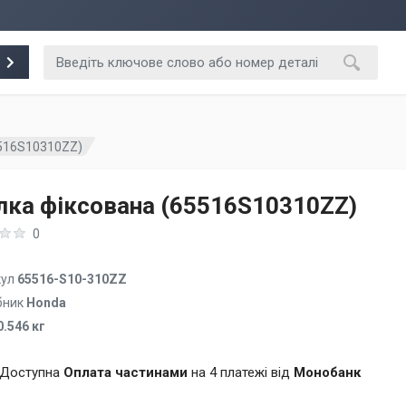
5516S10310ZZ)
лка фіксована (65516S10310ZZ)
0
кул
65516-S10-310ZZ
бник
Honda
0.546 кг
Доступна
Оплата частинами
на 4 платежі від
Монобанк