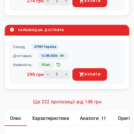
274 грн
КУПИТИ
НАЙШВИДША ДОСТАВКА
Склад:
ATNV Україна
Доставка:
12.08.2026
-
Наявність:
10 шт.
290 грн
КУПИТИ
Ще 332 пропозиції від
148 грн
Опис
Характеристики
Аналоги
Оригін
17