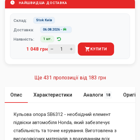
НАЙШВИДША ДОСТАВКА
Склад:
Stok Київ
Доставка:
06.08.2026
-
Наявність:
1 шт.
1 048 грн
КУПИТИ
Ще 431 пропозиції від
183 грн
Опис
Характеристики
Аналоги
Оригін
18
Кульова опора SB6312 - необхідний елемент
підвіски автомобіля Honda, який забезпечує
стабільність та точне керування. Виготовлена з
високоякісних матеріалів з врахуванням всіх