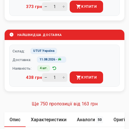
373 грн
КУПИТИ
НАЙШВИДША ДОСТАВКА
Склад:
UTUF Україна
Доставка:
11.08.2026
-
Наявність:
4 шт.
438 грн
КУПИТИ
Ще 750 пропозиції від
163 грн
Опис
Характеристики
Аналоги
Оригін
50