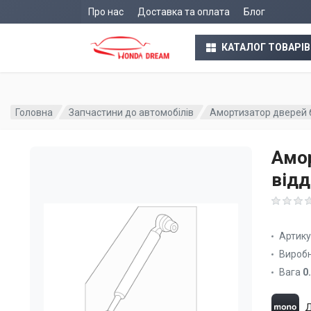
Про нас
Доставка та оплата
Блог
КАТАЛОГ ТОВАРІВ
Головна
Запчастини до автомобілів
Амортизатор дверей 
Амор
відд
Артик
Вироб
Вага
0
Д