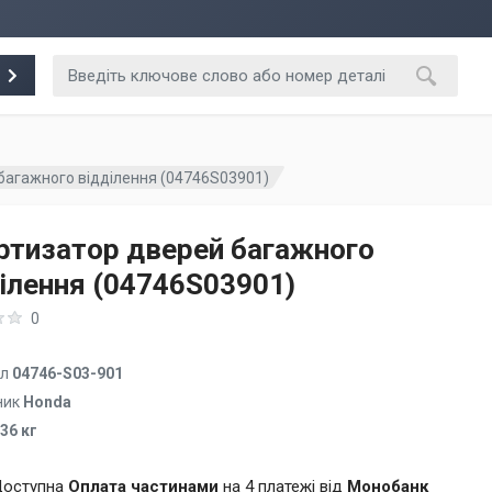
багажного відділення (04746S03901)
тизатор дверей багажного
ілення (04746S03901)
0
ул
04746-S03-901
ник
Honda
.36 кг
оступна
Оплата частинами
на 4 платежі від
Монобанк