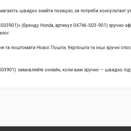
магають швидко знайти позицію; за потреби консультант уто
S03901)» (бренду Honda, артикул 04746-S03-901) зручно 
алог.
ння та поштомати Нової Пошти, Укрпошта та інші зручні сп
03901): замовляйте онлайн, коли вам зручно — швидко під