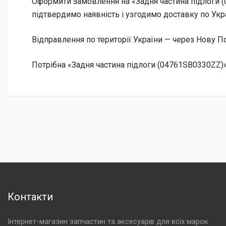
Оформити замовлення на «Задня частина підлоги (
підтвердимо наявність і узгодимо доставку по Укра
Відправлення по території України — через Нову
Потрібна «Задня частина підлоги (04761SB0330ZZ)»
Контакти
Інтернет-магазин запчастин та аксесуарів для всіх марок