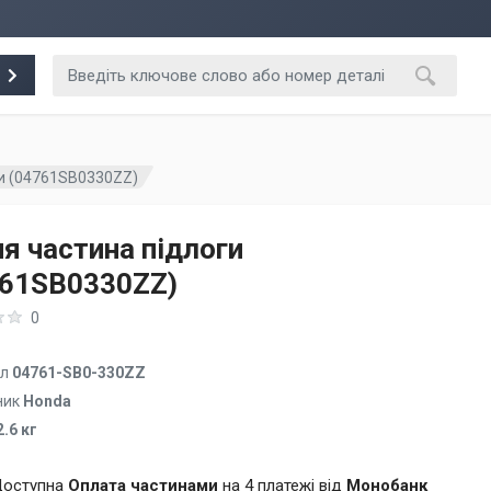
ги (04761SB0330ZZ)
я частина підлоги
761SB0330ZZ)
0
ул
04761-SB0-330ZZ
ник
Honda
2.6 кг
оступна
Оплата частинами
на 4 платежі від
Монобанк