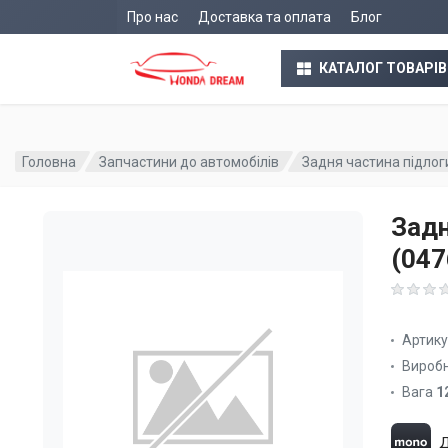
Про нас
Доставка та оплата
Блог
КАТАЛОГ ТОВАРІВ
Головна
Запчастини до автомобілів
Задня частина підло
Задн
(04
Артик
Вироб
Вага
1
Д