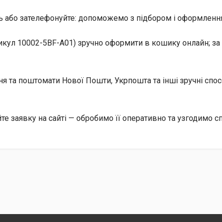
ь або зателефонуйте: допоможемо з підбором і оформлення
икул 10002-5BF-A01) зручно оформити в кошику онлайн; за 
ння та поштомати Нової Пошти, Укрпошта та інші зручні сп
 заявку на сайті — обробимо її оперативно та узгодимо сп