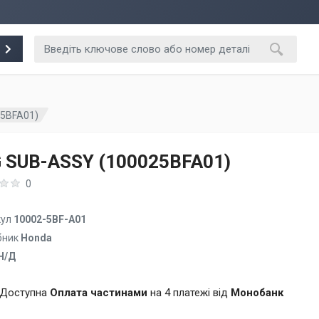
25BFA01)
 SUB-ASSY (100025BFA01)
0
кул
10002-5BF-A01
бник
Honda
Н/Д
Доступна
Оплата частинами
на 4 платежі від
Монобанк