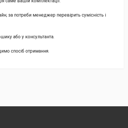
ія саме вашій комплектації.
йн; за потреби менеджер перевірить сумісність і
кошику або у консультанта.
димо спосіб отримання.