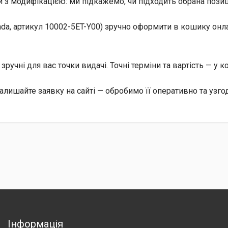
 з модифікацією: ми підкажемо, чи підходить обрана позиц
da, артикул 10002-5ET-Y00) зручно оформити в кошику онла
, зручні для вас точки видачі. Точні терміни та вартість — у 
алишайте заявку на сайті — обробимо її оперативно та узго
Інформація