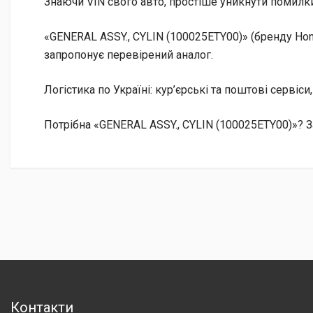
Знаючи VIN свого авто, простіше уникнути помилки
«GENERAL ASSY., CYLIN (100025ETY00)» (бренду Hon
запропонує перевірений аналог.
Логістика по Україні: кур’єрські та поштові сервіси
Потрібна «GENERAL ASSY., CYLIN (100025ETY00)»? З
Контакти