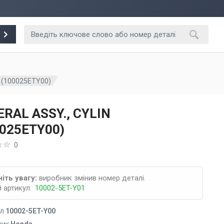
N (100025ETY00)
RAL ASSY., CYLIN
0025ETY00)
0
іть увагу:
виробник змінив номер деталі.
 артикул:
10002-5ET-Y01
ул
10002-5ET-Y00