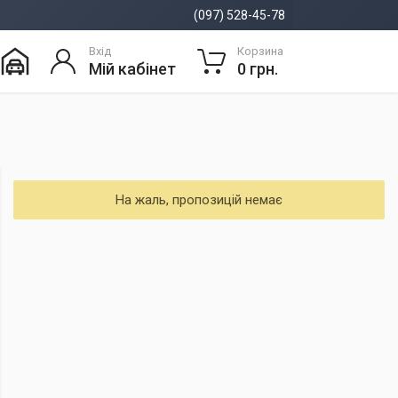
(097) 528-45-78
Вхід
Корзина
Мій кабінет
0 грн.
На жаль, пропозицій немає