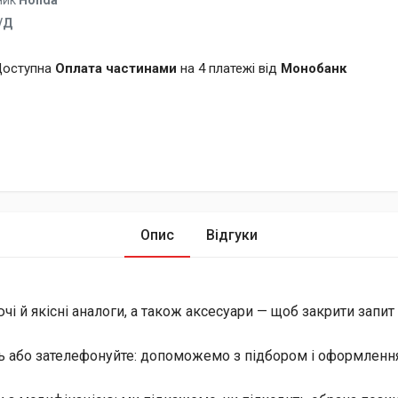
ник
Honda
/Д
оступна
Оплата частинами
на 4 платежі від
Монобанк
Опис
Відгуки
й якісні аналоги, а також аксесуари — щоб закрити запит і 
ь або зателефонуйте: допоможемо з підбором і оформлення