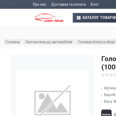
Про нас
Доставка та оплата
Блог
КАТАЛОГ ТОВАРІВ
Головна
Запчастини до автомобілів
Головка блоку в збор
Голо
(10
Артик
Вироб
Вага
1
Д