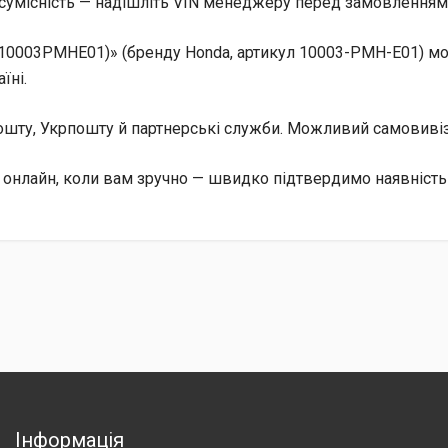
сумісність — надішліть VIN менеджеру перед замовленням, 
(10003PMHE01)» (бренду Honda, артикул 10003-PMH-E01) мо
їні.
 Пошту, Укрпошту й партнерські служби. Можливий самовив
 онлайн, коли вам зручно — швидко підтвердимо наявність 
Інформація