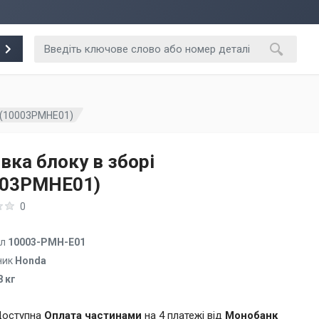
і (10003PMHE01)
вка блоку в зборі
003PMHE01)
0
ул
10003-PMH-E01
ник
Honda
8 кг
оступна
Оплата частинами
на 4 платежі від
Монобанк