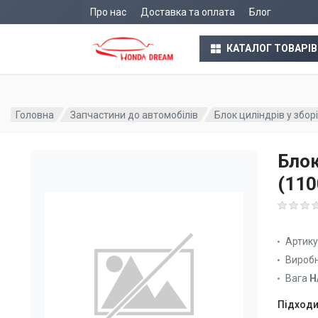
Про нас
Доставка та оплата
Блог
КАТАЛОГ ТОВАРІВ
Головна
Запчастини до автомобілів
Блок циліндрів у збо
Блок
(11
Артик
Вироб
Вага
Н
Підходи