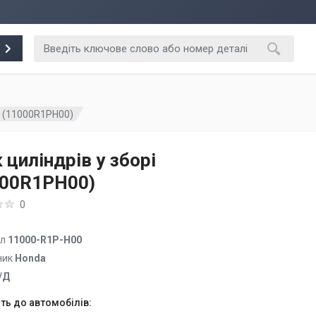
рі (11000R1PH00)
 циліндрів у зборі
000R1PH00)
0
ул
11000-R1P-H00
ник
Honda
/Д
ть до автомобілів: