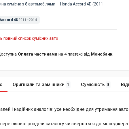
ина сумісна з
8
автомобілями — Honda Accord 4D (2011–
Accord 4D
2011–2014
ь повний список сумісних авто
оступна
Оплата частинами
на 4 платежі від
Монобанк
с
Оригінали та замінники
Сумісність
Від
1
8
лей і надійних аналогів: усе необхідне для утримання авто
перегляньте розділи каталогу чи зверніться до менеджера 