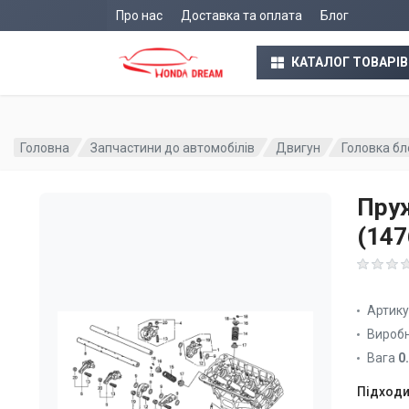
Про нас
Доставка та оплата
Блог
КАТАЛОГ ТОВАРІВ
Головна
Запчастини до автомобілів
Двигун
Головка бл
Пру
(14
Артик
Вироб
Вага
0
Підходи