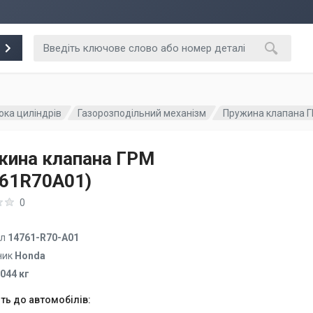
ока циліндрів
Газорозподільний механізм
Пружина клапана 
жина клапана ГРМ
761R70A01)
0
ул
14761-R70-A01
ник
Honda
.044 кг
ть до автомобілів: