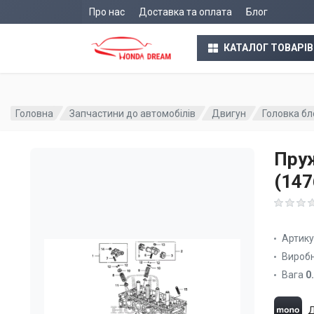
Про нас
Доставка та оплата
Блог
КАТАЛОГ ТОВАРІВ
Головна
Запчастини до автомобілів
Двигун
Головка бл
Пру
(14
Артик
Вироб
Вага
0
Д