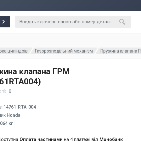
ока циліндрів
Газорозподільний механізм
Пружина клапана Г
жина клапана ГРМ
761RTA004)
0
ул
14761-RTA-004
ник
Honda
.064 кг
оступна
Оплата частинами
на 4 платежі від
Монобанк