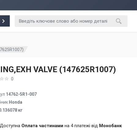
47625R1007)
ING,EXH VALVE (147625R1007)
0
кул
14762-5R1-007
бник
Honda
0.136078 кг
Доступна
Оплата частинами
на 4 платежі від
Монобанк