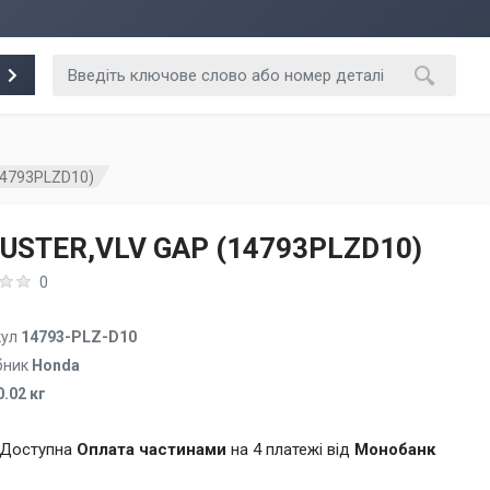
14793PLZD10)
USTER,VLV GAP (14793PLZD10)
0
кул
14793-PLZ-D10
бник
Honda
0.02 кг
Доступна
Оплата частинами
на 4 платежі від
Монобанк