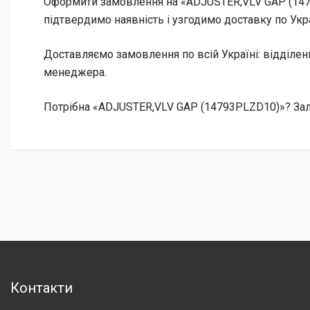
Оформити замовлення на «ADJUSTER,VLV GAP (1479
підтвердимо наявність і узгодимо доставку по Укра
Доставляємо замовлення по всій Україні: відділе
менеджера.
Потрібна «ADJUSTER,VLV GAP (14793PLZD10)»? Зали
Контакти