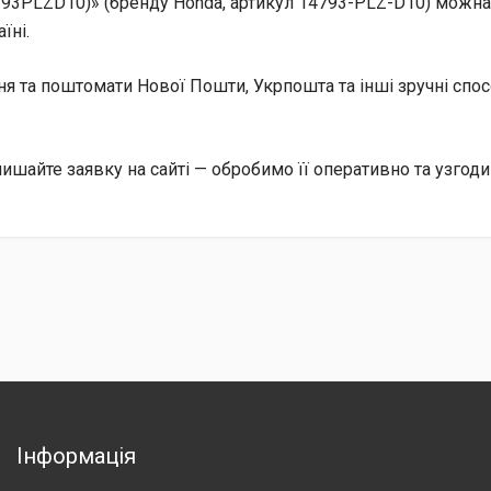
3PLZD10)» (бренду Honda, артикул 14793-PLZ-D10) можна 
їні.
ння та поштомати Нової Пошти, Укрпошта та інші зручні сп
шайте заявку на сайті — обробимо її оперативно та узгоди
Інформація