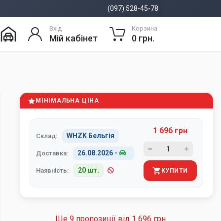
(097) 528-45-78
Вхід
Корзина
Мій кабінет
0 грн.
МІНІМАЛЬНА ЦІНА
1 696 грн
WHZK Бельгія
Склад:
26.08.2026
-
Доставка:
20 шт.
Наявність:
КУПИТИ
Ще 9 пропозиції від
1 696 грн