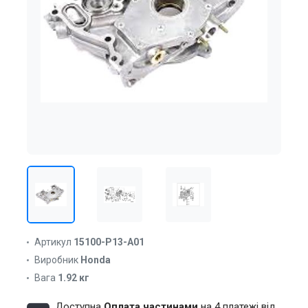
Артикул
15100-P13-A01
Виробник
Honda
Вага
1.92 кг
Доступна
Оплата частинами
на 4 платежі від