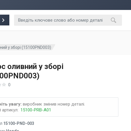
ний у зборі (15100PND003)
с оливний у зборі
100PND003)
0
іть увагу:
виробник змінив номер деталі.
 артикул:
15100-PRB-A01
ул
15100-PND-003