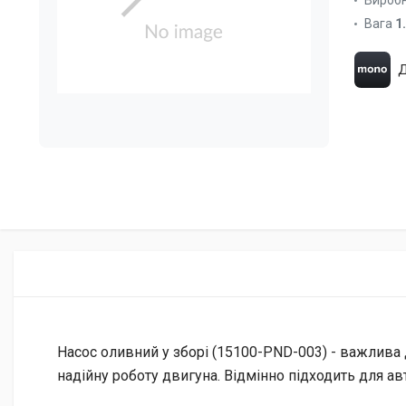
Вироб
Вага
1
Д
Насос оливний у зборі (15100-PND-003) - важлива 
надійну роботу двигуна. Відмінно підходить для а