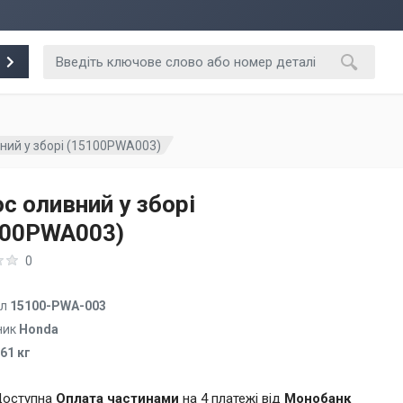
ний у зборі (15100PWA003)
с оливний у зборі
100PWA003)
0
ул
15100-PWA-003
ник
Honda
.61 кг
оступна
Оплата частинами
на 4 платежі від
Монобанк