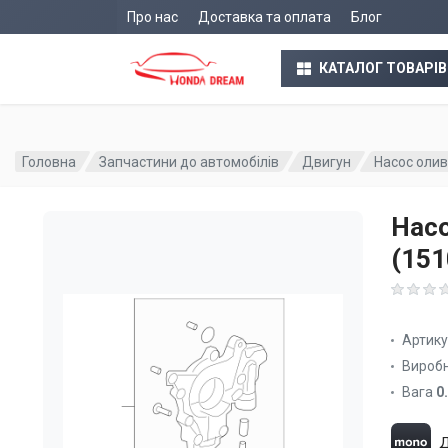
Про нас
Доставка та оплата
Блог
КАТАЛОГ ТОВАРІВ
Головна
Запчастини до автомобілів
Двигун
Насос олив
Насо
(15
Артик
Вироб
Вага
0
Д