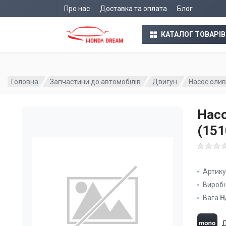
Про нас
Доставка та оплата
Блог
КАТАЛОГ ТОВАРІВ
Головна
Запчастини до автомобілів
Двигун
Насос олив
Насо
(15
Артик
Вироб
Вага
Н
Д