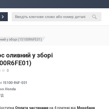
ний у зборі (15100R6FE01)
с оливний у зборі
100R6FE01)
0
ул
15100-R6F-E01
ник
Honda
/Д
оступна
Оплата частинами
на 4 платежі від
Монобанк