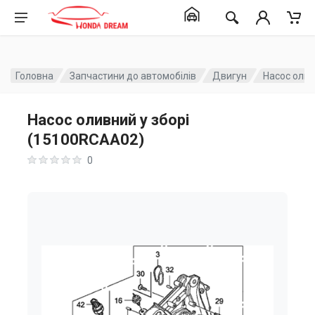
Головна
Запчастини до автомобілів
Двигун
Насос олив
Насос оливний у зборі
(15100RCAA02)
0