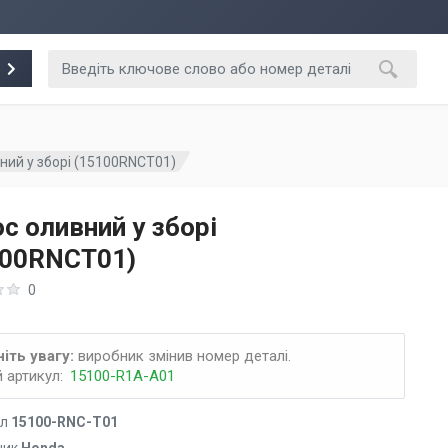
ний у зборі (15100RNCT01)
с оливний у зборі
100RNCT01)
0
іть увагу:
виробник змінив номер деталі.
 артикул:
15100-R1A-A01
ул
15100-RNC-T01