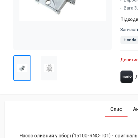
Вироб
Вага
3
Підходи
Запчаст
Honda 
Дивитис
Д
Опис
А
Насос оливний у зборі (15100-RNC-T01) - оригінал