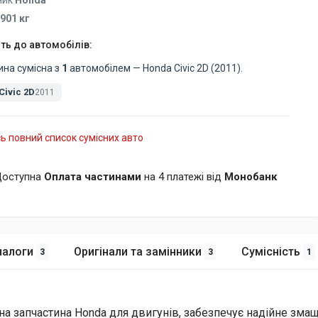
ник
Honda
.901 кг
ть до автомобілів:
ина сумісна з
1
автомобілем — Honda Civic 2D (2011).
Civic 2D
2011
ь повний список сумісних авто
оступна
Оплата частинами
на 4 платежі від
Монобанк
налоги
Оригінали та замінники
Сумісність
3
3
1
ьна запчастина Honda для двигунів, забезпечує надійне зм