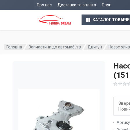
Про нас
Доставка та оплата
Блог
КАТАЛОГ ТОВАРІВ
Головна
Запчастини до автомобілів
Двигун
Насос олив
Насо
(15
Зверн
Новий
Артик