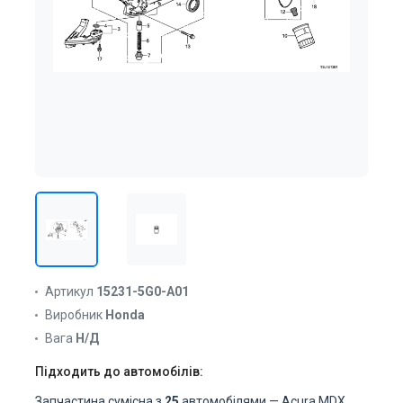
Артикул
15231-5G0-A01
Виробник
Honda
Вага
Н/Д
Підходить до автомобілів:
Запчастина сумісна з
25
автомобілями — Acura MDX