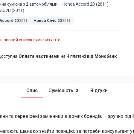
ина сумісна з
2
автомобілями — Honda Accord 2D (2011),
vic 2D (2011).
Accord 2D
Honda Civic 2D
2011
2011
ь повний список сумісних авто
оступна
Оплата частинами
на 4 платежі від
Монобанк
Опис
Сумісність
Відгуки
2
ини та перевірені замінники відомих брендів — зручно піді
магають швидко знайти позицію; за потреби консультант уто