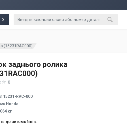
ка (15231RAC000)
к заднього ролика
231RAC000)
0
ул
15231-RAC-000
ник
Honda
.064 кг
ть до автомобілів: