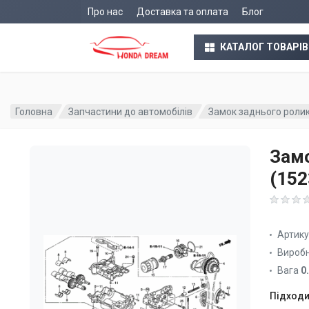
Про нас
Доставка та оплата
Блог
КАТАЛОГ ТОВАРІВ
Головна
Запчастини до автомобілів
Замок заднього роли
Замо
(15
Артик
Вироб
Вага
0
Підходи