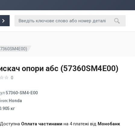
(57360SM4E00)
искач опори абс (57360SM4E00)
0
кул
57360-SM4-E00
бник
Honda
0.905 кг
Доступна
Оплата частинами
на 4 платежі від
Монобанк