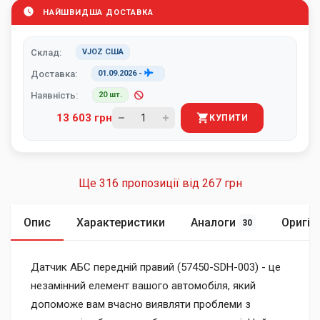
НАЙШВИДША ДОСТАВКА
Склад:
VJOZ США
Доставка:
01.09.2026
-
Наявність:
20 шт.
13 603 грн
КУПИТИ
Ще 316 пропозиції від
267 грн
Опис
Характеристики
Аналоги
Оригін
30
Датчик АБС передній правий (57450-SDH-003) - це
незамінний елемент вашого автомобіля, який
допоможе вам вчасно виявляти проблеми з