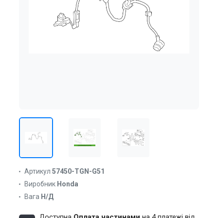
Артикул
57450-TGN-G51
Виробник
Honda
Вага
Н/Д
Доступна
Оплата частинами
на 4 платежі від