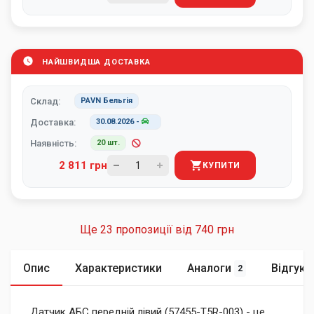
НАЙШВИДША ДОСТАВКА
Склад:
PAVN Бельгія
Доставка:
30.08.2026
-
Наявність:
20 шт.
2 811 грн
КУПИТИ
Ще 23 пропозиції від
740 грн
Опис
Характеристики
Аналоги
Відгуки
2
Датчик АБС передній лівий (57455-T5R-003) - це