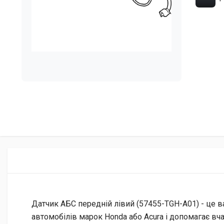
Датчик АБС передній лівий (57455-TGH-A01) - це в
автомобілів марок Honda або Acura і допомагає вч