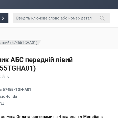
 лівий (57455TGHA01)
ик АБС передній лівий
455TGHA01)
0
ул
57455-TGH-A01
ник
Honda
/Д
оступна
Оплата частинами
на 4 платежі від
Монобанк