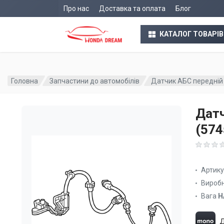
Про нас
Доставка та оплата
Блог
КАТАЛОГ ТОВАРІВ
Головна
Запчастини до автомобілів
Датчик АБС передній
Датч
(57
Артик
Вироб
Вага
Н
Д