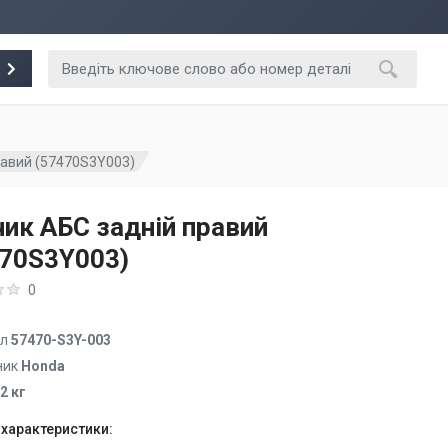
равий (57470S3Y003)
ик АБС задній правий
470S3Y003)
0
ул
57470-S3Y-003
ник
Honda
.2 кг
 характеристики: