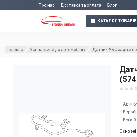
Про нас
Доставка та оплата
Блог
КАТАЛОГ ТОВАРІВ
Головна
Запчастини до автомобілів
Датчик АБС задній п
Датч
(57
Артик
Вироб
Вага
0
Основні