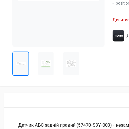
positio
Дивитис
Д
Датчик АБС задній правий (57470-S3Y-003) - незам