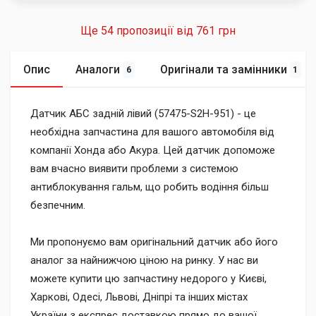
Ще 54 пропозиції від
761 грн
Опис
Аналоги
Оригінали та замінники
6
1
Датчик АБС задній лівий (57475-S2H-951) - це
необхідна запчастина для вашого автомобіля від
компанії Хонда або Акура. Цей датчик допоможе
вам вчасно виявити проблеми з системою
антиблокування гальм, що робить водіння більш
безпечним.
Ми пропонуємо вам оригінальний датчик або його
аналог за найнижчою ціною на ринку. У нас ви
можете купити цю запчастину недорого у Києві,
Харкові, Одесі, Львові, Дніпрі та інших містах
України з експрес доставкою прямо до вашої