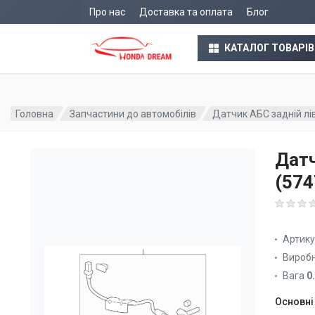
Про нас
Доставка та оплата
Блог
КАТАЛОГ ТОВАРІВ
Головна
Запчастини до автомобілів
Датчик АБС задній л
Датч
(57
Артик
Вироб
Вага
0
Основні