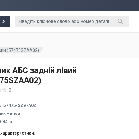
івий (57475SZAA02)
ик АБС задній лівий
475SZAA02)
0
ул
57475-SZA-A02
ник
Honda
.084 кг
 характеристики: