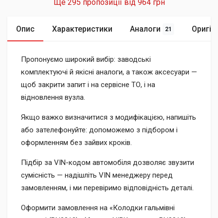
Ще 295 пропозиції від
964 грн
Опис
Характеристики
Аналоги
Оригін
21
Пропонуємо широкий вибір: заводські
комплектуючі й якісні аналоги, а також аксесуари —
щоб закрити запит і на сервісне ТО, і на
відновлення вузла.
Якщо важко визначитися з модифікацією, напишіть
або зателефонуйте: допоможемо з підбором і
оформленням без зайвих кроків.
Підбір за VIN-кодом автомобіля дозволяє звузити
сумісність — надішліть VIN менеджеру перед
замовленням, і ми перевіримо відповідність деталі.
Оформити замовлення на «Колодки гальмівні