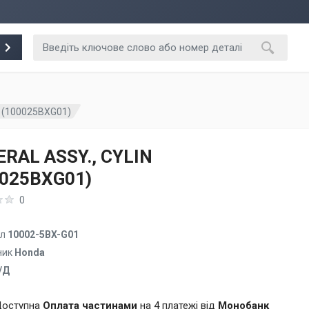
N (100025BXG01)
RAL ASSY., CYLIN
0025BXG01)
0
ул
10002-5BX-G01
ник
Honda
/Д
оступна
Оплата частинами
на 4 платежі від
Монобанк