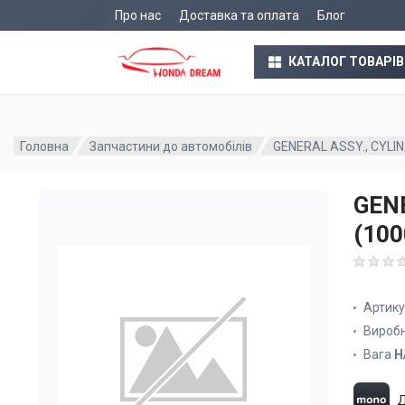
Про нас
Доставка та оплата
Блог
КАТАЛОГ ТОВАРІВ
Головна
Запчастини до автомобілів
GENERAL ASSY., CYLI
GENE
(10
Артик
Вироб
Вага
Н
Д