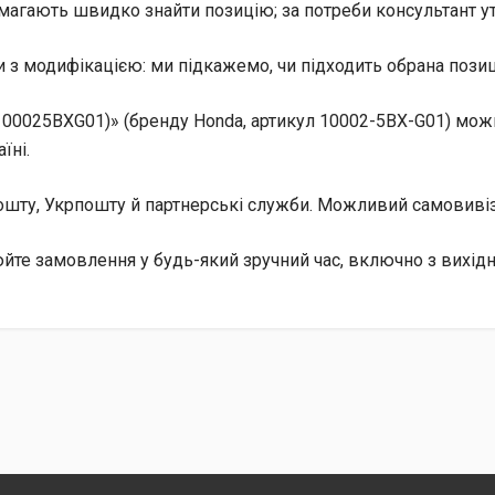
магають швидко знайти позицію; за потреби консультант уто
 з модифікацією: ми підкажемо, чи підходить обрана позиц
00025BXG01)» (бренду Honda, артикул 10002-5BX-G01) можн
їні.
 Пошту, Укрпошту й партнерські служби. Можливий самовив
те замовлення у будь-який зручний час, включно з вихід