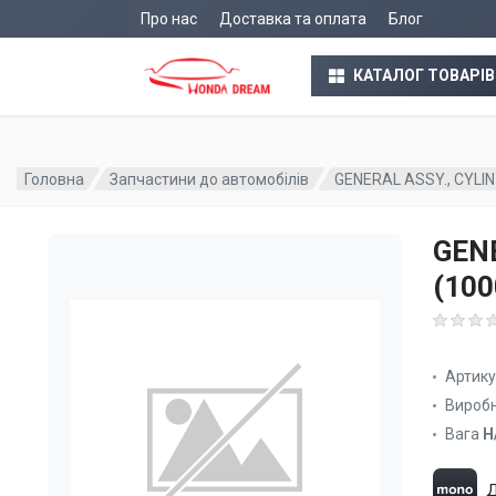
Про нас
Доставка та оплата
Блог
КАТАЛОГ ТОВАРІВ
Головна
Запчастини до автомобілів
GENERAL ASSY., CYLI
GENE
(10
Артик
Вироб
Вага
Н
Д