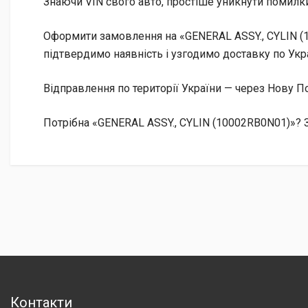
Знаючи VIN свого авто, простіше уникнути помилки
Оформити замовлення на «GENERAL ASSY., CYLIN (1
підтвердимо наявність і узгодимо доставку по Укра
Відправлення по території України — через Нову
Потрібна «GENERAL ASSY., CYLIN (10002RB0N01)»? З
Контакти