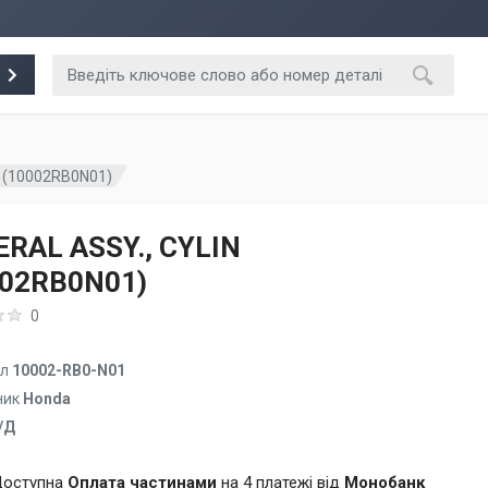
N (10002RB0N01)
RAL ASSY., CYLIN
002RB0N01)
0
ул
10002-RB0-N01
ник
Honda
/Д
оступна
Оплата частинами
на 4 платежі від
Монобанк