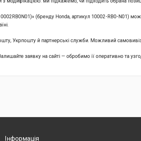
 з модифікацією: ми підкажемо, чи підходить обрана позиц
0002RB0N01)» (бренду Honda, артикул 10002-RB0-N01) можн
їні.
 Пошту, Укрпошту й партнерські служби. Можливий самовив
алишайте заявку на сайті — обробимо її оперативно та узг
Інформація