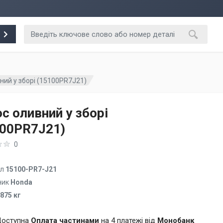
ний у зборі (15100PR7J21)
с оливний у зборі
100PR7J21)
0
ул
15100-PR7-J21
ник
Honda
.875 кг
оступна
Оплата частинами
на 4 платежі від
Монобанк