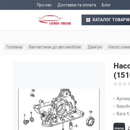
Про нас
Доставка та оплата
Блог
КАТАЛОГ ТОВАРІВ
Головна
Запчастини до автомобілів
Двигун
Насос олив
Насо
(15
Артик
Вироб
Вага
1
Д