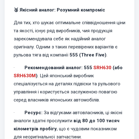
🥈 Якісний аналог: Розумний компроміс
Для тих, хто шукає оптимальне співвідношення ціни
та якості, існує ряд виробників, чия продукція
зарекомендувала себе як надійний аналог
оригіналу. Одним з таких перевірених варіантів є
рульова тяга від компанії
555 (Three Five)
.
·
Рекомендований аналог:
555
SRH630
(або
SRH630M
)
. Цей японський виробник
спеціалізується на деталях підвіски та рульового
управління і користується заслуженою повагою
серед власників японських автомобілів.
·
Ресурс:
За відгуками автовласників, ці якісні
аналоги здатні прослужити
від 80 до 100 тисяч
кілометрів пробігу
, що є чудовим показником
для неоригінальної запчастини.