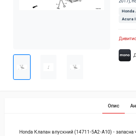
2017), H
Honda 
Acura 
Дивитис
Д
Опис
Ан
Honda Клапан впускний (14711-5A2-A10) - запасна 