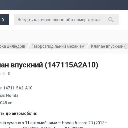
ока циліндрів
Газорозподільний механізм
Клапан впускний (
ан впускний (147115A2A10)
0
ул
14711-5A2-A10
ник
Honda
.048 кг
ть до автомобілів:
ина сумісна з
11
автомобілями — Honda Accord 2D (2013–