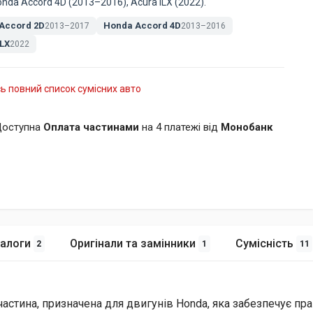
onda Accord 4D (2013–2016), Acura ILX (2022).
Accord 2D
Honda Accord 4D
2013–2017
2013–2016
ILX
2022
ь повний список сумісних авто
оступна
Оплата частинами
на 4 платежі від
Монобанк
алоги
Оригінали та замінники
Сумісність
2
1
11
частина, призначена для двигунів Honda, яка забезпечує пр