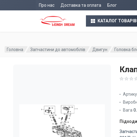
Про нас
Доставка та оплата
Блог
КАТАЛОГ ТОВАРІВ
Головна
Запчастини до автомобілів
Двигун
Головка бл
Клап
Артик
Вироб
Вага
0
Підходи
Запчаст