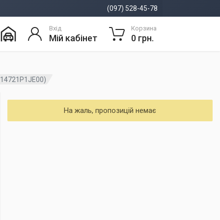
(097) 528-45-78
Вхід
Корзина
Мій кабінет
0 грн.
(14721P1JE00)
На жаль, пропозицій немає