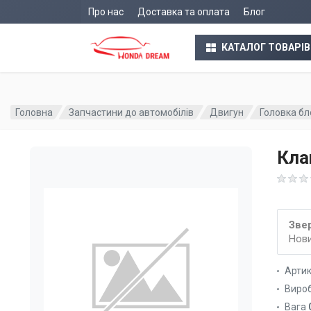
Про нас
Доставка та оплата
Блог
КАТАЛОГ ТОВАРІВ
Головна
Запчастини до автомобілів
Двигун
Головка бл
Кла
Звер
Нови
Арти
Виро
Вага