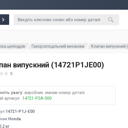
ока циліндрів
Газорозподільний механізм
Клапан випускний 
пан випускний (14721P1JE00)
0
ніть увагу:
виробник змінив номер деталі.
й артикул:
14721-P2A-000
кул
14721-P1J-E00
бник
Honda
0.2 кг