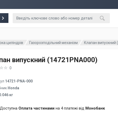
ока циліндрів
Газорозподільний механізм
Клапан випускний 
пан випускний (14721PNA000)
0
кул
14721-PNA-000
бник
Honda
0.046 кг
Доступна
Оплата частинами
на 4 платежі від
Монобанк