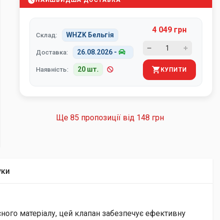
НАЙШВИДША ДОСТАВКА
4 049 грн
WHZK Бельгія
Склад:
26.08.2026
-
Доставка:
20 шт.
Наявність:
КУПИТИ
Ще 85 пропозиції від
148 грн
уки
сного матеріалу, цей клапан забезпечує ефективну