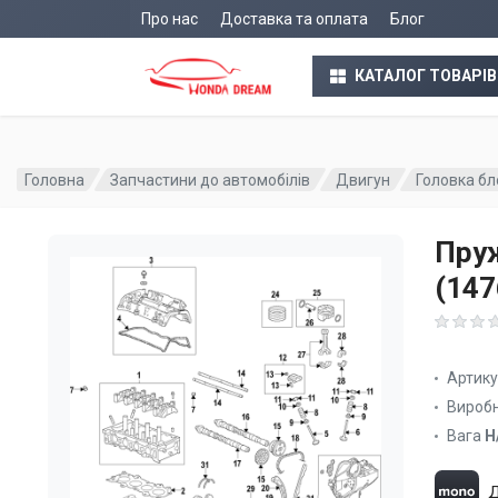
Про нас
Доставка та оплата
Блог
КАТАЛОГ ТОВАРІВ
Головна
Запчастини до автомобілів
Двигун
Головка бл
Пру
(14
Артик
Вироб
Вага
Н
Д