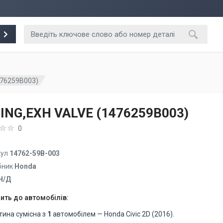
476259B003)
ING,EXH VALVE (1476259B003)
0
кул
14762-59B-003
бник
Honda
Н/Д
ить до автомобілів:
тина сумісна з
1
автомобілем — Honda Civic 2D (2016).