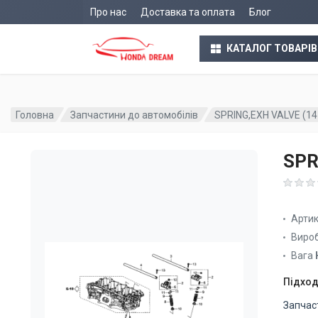
Про нас
Доставка та оплата
Блог
КАТАЛОГ ТОВАРІВ
Головна
Запчастини до автомобілів
SPRING,EXH VALVE (1
SPR
Арти
Виро
Вага
Підход
Запчас