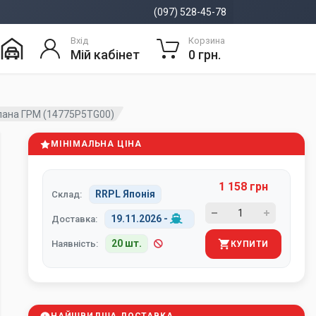
(097) 528-45-78
Вхід
Корзина
Мій кабінет
0 грн.
пана ГРМ (14775P5TG00)
МІНІМАЛЬНА ЦІНА
1 158 грн
RRPL Японія
Склад:
19.11.2026
-
Доставка:
20 шт.
Наявність:
КУПИТИ