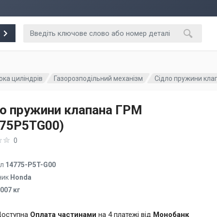
ока циліндрів
Газорозподільний механізм
Сідло пружини кла
о пружини клапана ГРМ
775P5TG00)
0
ул
14775-P5T-G00
ник
Honda
.007 кг
оступна
Оплата частинами
на 4 платежі від
Монобанк