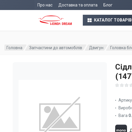
Про нас
Доставка та оплата
Блог
КАТАЛОГ ТОВАРІВ
Головна
Запчастини до автомобілів
Двигун
Головка бл
Сідл
(14
Артик
Вироб
Вага
0
Д