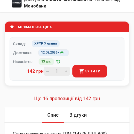
Монобанк
МІНІМАЛЬНА ЦІНА
Склад:
XPYP Україна
Доставка:
12.08.2026
-
Наявність:
13 шт.
142 грн
КУПИТИ
Ще 16 пропозиції від
142 грн
Опис
Відгуки
Сідло пружини клапана ГРМ (14775-PR4-A00) -