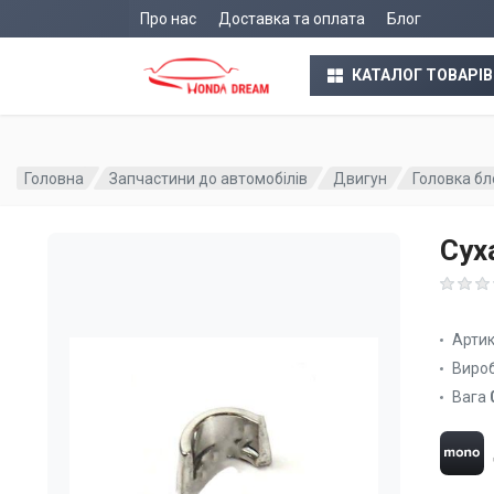
Про нас
Доставка та оплата
Блог
КАТАЛОГ ТОВАРІВ
Головна
Запчастини до автомобілів
Двигун
Головка бл
Сух
Арти
Виро
Вага