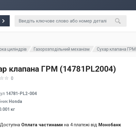
ока циліндрів
Газорозподільний механізм
Сухар клапана ГРМ
ар клапана ГРМ (14781PL2004)
0
кул
14781-PL2-004
бник
Honda
0.001 кг
Доступна
Оплата частинами
на 4 платежі від
Монобанк