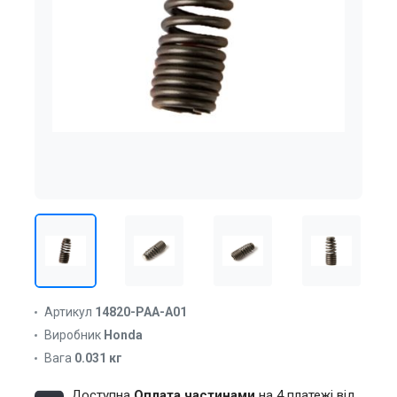
Артикул
14820-PAA-A01
Виробник
Honda
Вага
0.031 кг
Доступна
Оплата частинами
на 4 платежі від