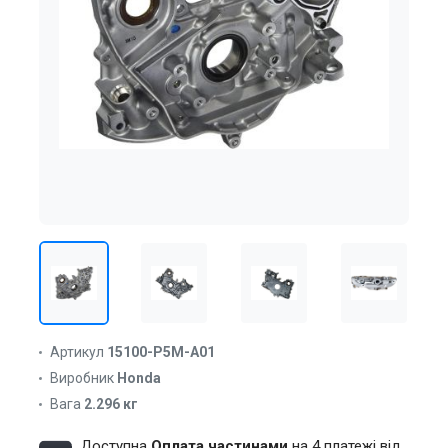
Артикул
15100-P5M-A01
Виробник
Honda
Вага
2.296 кг
Доступна
Оплата частинами
на 4 платежі від